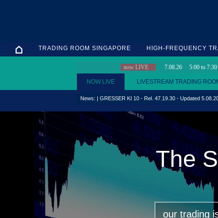
TRADING ROOM SINGAPORE
HIGH-FREQUENCY TR
now LIVE
7.08.26
5
:00 to
7
:3
NOW LIVE
LIVESTREAM TRADING ROO
News: | GRESSER KI 10 - Rel. 47.19.30 - Updated 5.08.202
The St
our trading i