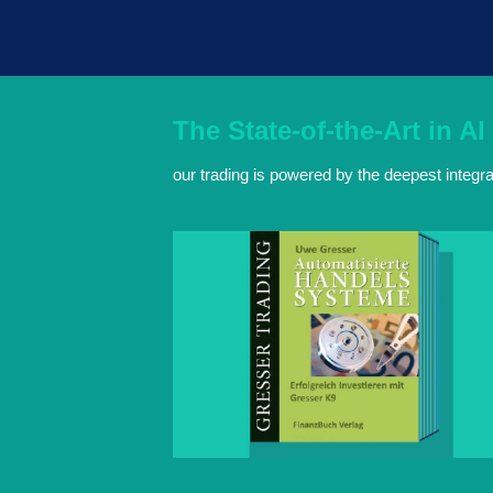
The State-of-the-Art in AI
our trading is powered by the deepest integratio