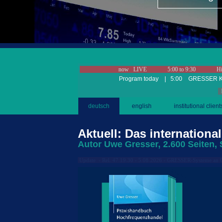
now LIVE
5
:00 to
9
:30 High 
Program today |
5
:00 GRESSER KI
L
deutsch
english
institutional client
Aktuell: Das internation
Autor Uwe Gresser, 2.600 Seiten, 
Update - Rel. 47.19.30 - 5.08.2026 - GRESSER-Systeme an 