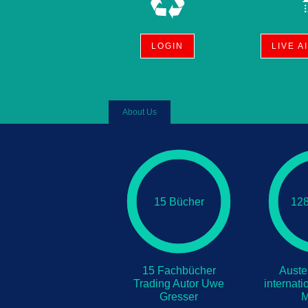
LOGIN
LIVE A
About Us
15 Bücher
12
15 Fachbücher
Auste
Trading Autor Uwe
internat
Gresser
M