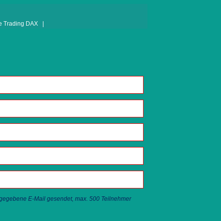
 Trading DAX |
ngegebene E-Mail gesendet, max. 500 Teilnehmer