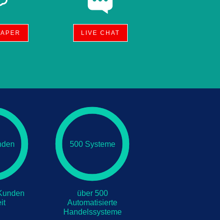
PAPER
LIVE CHAT
nden
500 Systeme
 Kunden
über 500
it
Automatisierte
Handelssysteme