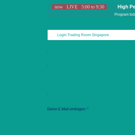
now LIVE
5
:00 to
9
:30
High Perfo
Program today
Login Trading Room Singapore
:
:
:
:
Deine E-Mail eintragen: *