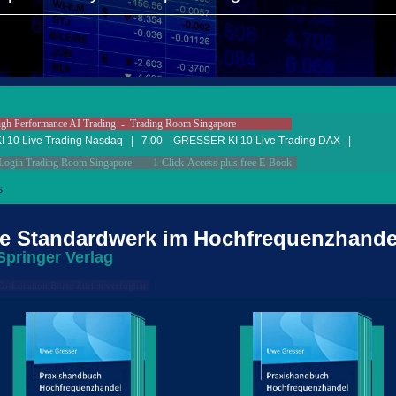
Performance AI Trading - Trading Room Singapore
 10 Live Trading Nasdaq |
7
:00 GRESSER KI 10 Live Trading DAX |
ogin Trading Room Singapore
1-Click-Access plus free E-Book
s
ale Standardwerk im Hochfrequenzhande
Springer Verlag
Co-Location Börse Zürich verfügbar