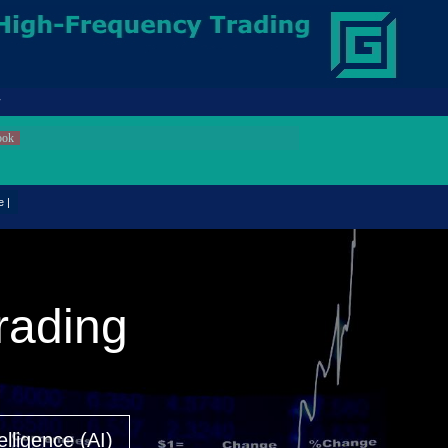
Book
 |
Trading
elligence (AI)