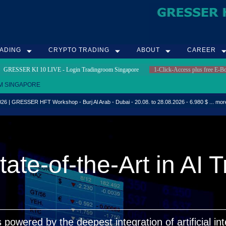
ADING
CRYPTO TRADING
ABOUT
CAREER
0 GRESSER KI 10 LIVE - Login Tradingroom Singapore
1-Click-Access plus free E-
M SINGAPORE
6 | GRESSER HFT Workshop - Burj Al Arab - Dubai - 20.08. to 28.08.2026 - 6.980 $ ... more
ate-of-the-Art in AI 
s powered by the deepest integration of artificial int