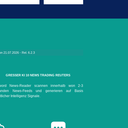
KI 10 Flash-Trading updated on 2.08.2026 - Rel. 6.1.8 KI 10 Scan updated on 27.07.2026 - Rel. 46.12.16 KI 10 News Trading updated on 21.07.2026 - Rel. 6.2.3
GRESSER KI 10 NEWS TRADING REUTERS
word News-Reader scannen innerhalb won 2-3
unden News-Feeds und generieren auf Basis
tlicher Intelligenz Signale.