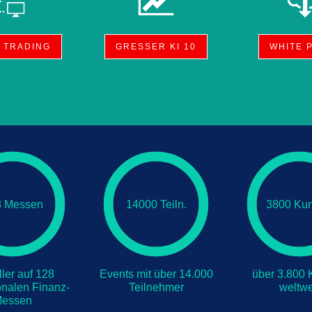
I TRADING
GRESSER KI 10
WHITE 
8 Messen
14000 Teiln.
3800 Ku
ller auf 128
Events mit über 14.000
über 3.800
ionalen Finanz-
Teilnehmer
weltwe
essen